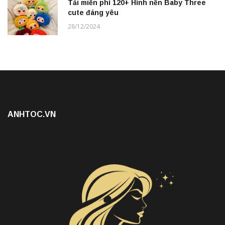
Tải miễn phí 120+ Hình nền Baby Three
cute đáng yêu
28/12/2024
ANHTOC.VN