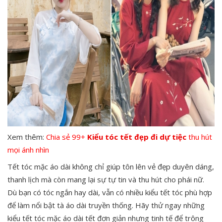
Xem thêm:
Chia sẻ 99+
Kiểu tóc tết đẹp đi dự tiệc
thu hút
mọi ánh nhìn
Tết tóc mặc áo dài không chỉ giúp tôn lên vẻ đẹp duyên dáng,
thanh lịch mà còn mang lại sự tự tin và thu hút cho phái nữ.
Dù bạn có tóc ngắn hay dài, vẫn có nhiều kiểu tết tóc phù hợp
để làm nổi bật tà áo dài truyền thống. Hãy thử ngay những
kiểu tết tóc mặc áo dài tết đơn giản nhưng tinh tế để trông