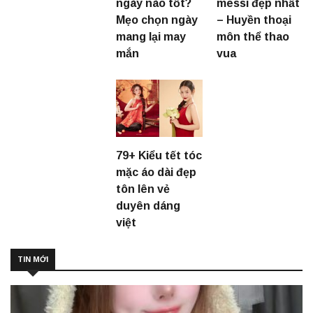
ngày nào tốt?
messi đẹp nhất
Mẹo chọn ngày
– Huyền thoại
mang lại may
môn thể thao
mắn
vua
79+ Kiểu tết tóc
mặc áo dài đẹp
tôn lên vẻ
duyên dáng
việt
TIN MỚI