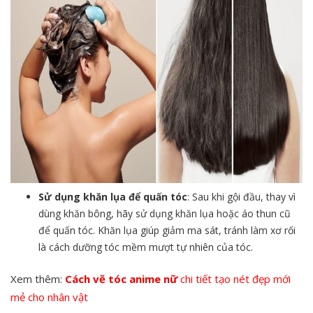
Sử dụng khăn lụa để quấn tóc
: Sau khi gội đầu, thay vì
dùng khăn bông, hãy sử dụng khăn lụa hoặc áo thun cũ
để quấn tóc. Khăn lụa giúp giảm ma sát, tránh làm xơ rối
là cách dưỡng tóc mềm mượt tự nhiên của tóc.
Xem thêm:
Cách vẽ tóc anime nữ
chi tiết tạo nét đẹp mới
mẻ cho nhân vật