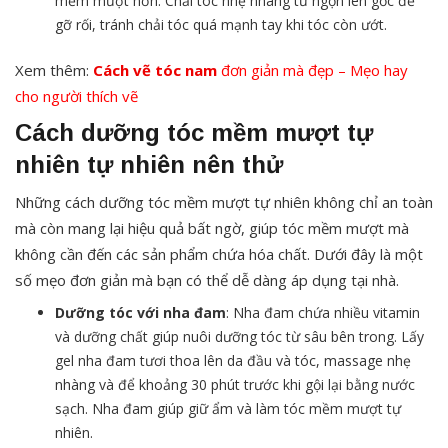
mềm mượt hơn. Chải tóc nhẹ nhàng từ ngọn lên gốc để
gỡ rối, tránh chải tóc quá mạnh tay khi tóc còn ướt.
Xem thêm:
Cách vẽ tóc nam
đơn giản mà đẹp – Mẹo hay
cho người thích vẽ
Cách dưỡng tóc mềm mượt tự
nhiên tự nhiên nên thử
Những cách dưỡng tóc mềm mượt tự nhiên không chỉ an toàn
mà còn mang lại hiệu quả bất ngờ, giúp tóc mềm mượt mà
không cần đến các sản phẩm chứa hóa chất. Dưới đây là một
số mẹo đơn giản mà bạn có thể dễ dàng áp dụng tại nhà.
Dưỡng tóc với nha đam
: Nha đam chứa nhiều vitamin
và dưỡng chất giúp nuôi dưỡng tóc từ sâu bên trong. Lấy
gel nha đam tươi thoa lên da đầu và tóc, massage nhẹ
nhàng và để khoảng 30 phút trước khi gội lại bằng nước
sạch. Nha đam giúp giữ ẩm và làm tóc mềm mượt tự
nhiên.