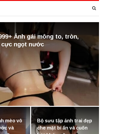
999+ Ảnh gái mông to, tròn,
 cực ngọt nước
nh mèo vô
Bộ sưu tập ảnh trai đẹp
hước và
che mặt bí ẩn và cuốn