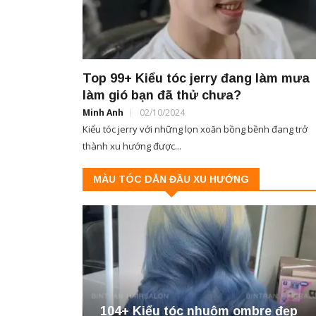
Top 99+ Kiểu tóc jerry đang làm mưa
làm gió bạn đã thử chưa?
Minh Anh
02/10/2024
Kiểu tóc jerry với những lọn xoăn bồng bềnh đang trở
thành xu hướng được...
MÀU TÓC DẪN ĐẦU XU HƯỚNG
104+ Kiểu tóc nhuộm ombre đẹp