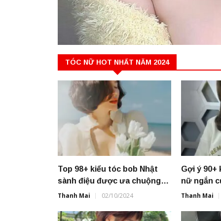
TÓC NỮ HOT NHẤT NĂM 2024
Top 98+ kiểu tóc bob Nhật
Gợi ý 90+ 
sành điệu được ưa chuộng
nữ ngắn c
nhất 2024
nay
Thanh Mai
02/10/2024
Thanh Mai