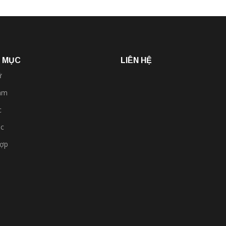
 MỤC
LIÊN HỆ
ữ
am
c
óc
hợp