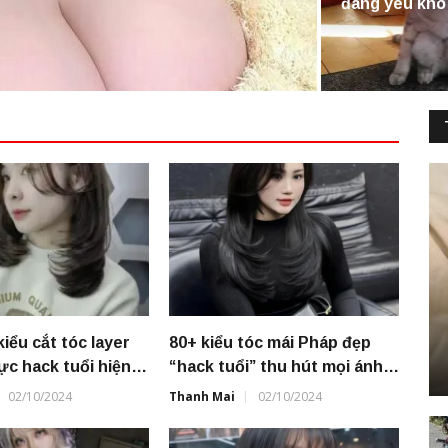
đáng yêu kh
kiểu cắt tóc layer
80+ kiểu tóc mái Pháp đẹp
ực hack tuổi hiện
“hack tuổi” thu hút mọi ánh
nhìn
02/10/2024
Thanh Mai
02/10/2024