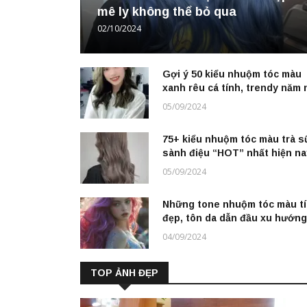
mê ly không thể bỏ qua
02/10/2024
Gợi ý 50 kiểu nhuộm tóc màu
xanh rêu cá tính, trendy năm 
05/09/2024
75+ kiểu nhuộm tóc màu trà s
sành điệu “HOT” nhất hiện na
05/09/2024
Những tone nhuộm tóc màu t
đẹp, tôn da dẫn đầu xu hướng
04/09/2024
TOP ẢNH ĐẸP