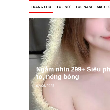
TRANG CHỦ
TÓC NỮ
TÓC NAM
MÀU T
Ngắm nhìn 299+ Siêu ph
to, nóng bỏng
02/06/2025