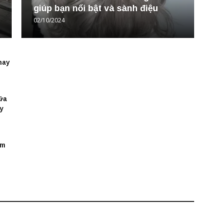
giúp bạn nổi bật và sành điệu
02/10/2024
nay
ữa
y
ím