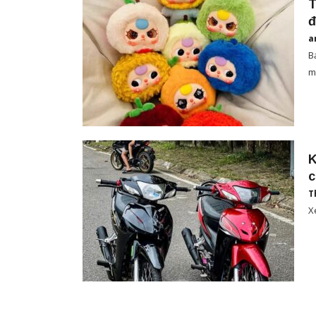
T
đ
a
B
m
K
c
T
X