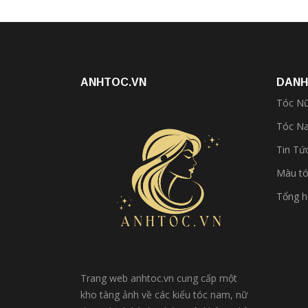
ANHTOC.VN
DANH
Tóc N
Tóc N
Tin Tứ
Màu t
Tổng 
Trang web anhtoc.vn cung cấp một
kho tàng ảnh về các kiểu tóc nam, nữ