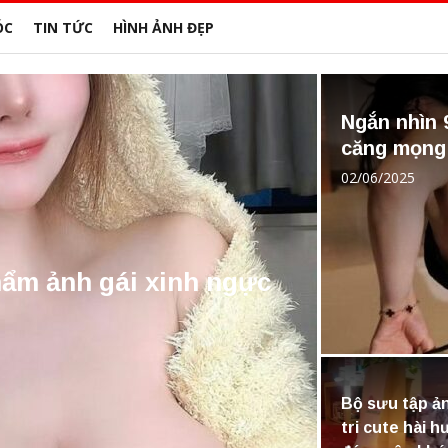
ÓC
TIN TỨC
HÌNH ẢNH ĐẸP
Ngắn nhìn 
căng mọng
02/06/2025
ẩm ảnh gái xinh ngực
Bộ sưu tập ả
tri cute hài 