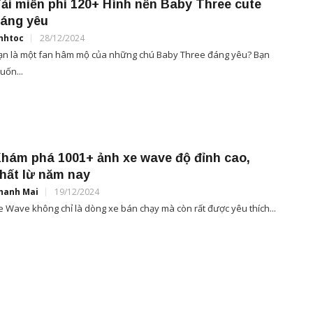
ải miễn phí 120+ Hình nền Baby Three cute
áng yêu
nhtoc
28/12/2024
ạn là một fan hâm mộ của những chú Baby Three đáng yêu? Bạn
uốn...
hám phá 1001+ ảnh xe wave độ đỉnh cao,
hất lừ năm nay
hanh Mai
19/12/2024
e Wave không chỉ là dòng xe bán chạy mà còn rất được yêu thích...