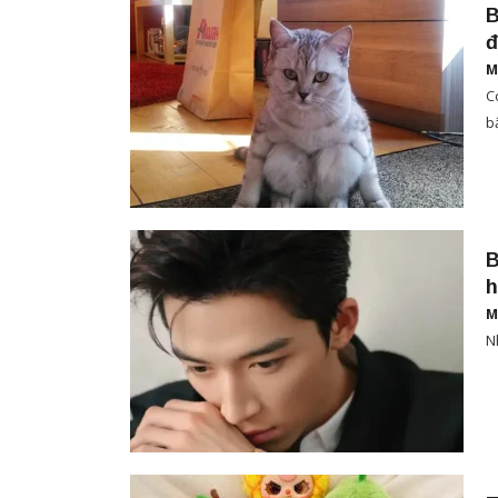
B
đ
M
C
bậ
B
h
M
N