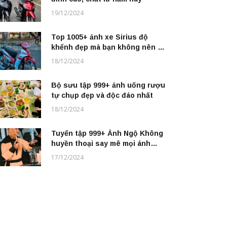
19/12/2024
Top 1005+ ảnh xe Sirius độ
khểnh đẹp mà bạn không nên bỏ
lỡ
18/12/2024
Bộ sưu tập 999+ ảnh uống rượu
tự chụp đẹp và độc đáo nhất
18/12/2024
Tuyển tập 999+ Ảnh Ngộ Không
huyền thoại say mê mọi ánh
nhìn
17/12/2024