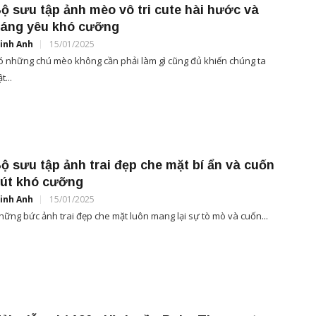
ộ sưu tập ảnh mèo vô tri cute hài hước và
áng yêu khó cưỡng
inh Anh
15/01/2025
ó những chú mèo không cần phải làm gì cũng đủ khiến chúng ta
t...
ộ sưu tập ảnh trai đẹp che mặt bí ẩn và cuốn
út khó cưỡng
inh Anh
15/01/2025
hững bức ảnh trai đẹp che mặt luôn mang lại sự tò mò và cuốn...