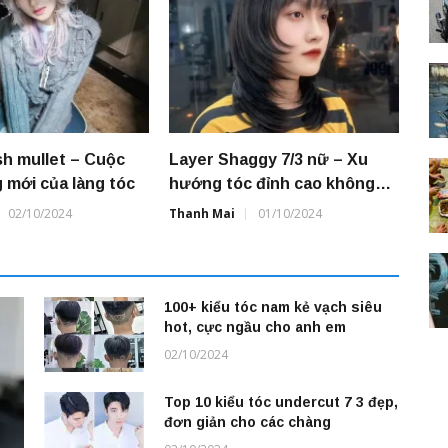
ish mullet – Cuộc
Layer Shaggy 7/3 nữ – Xu
 mới của làng tóc
hướng tóc đỉnh cao không
thể bỏ qua
02/10/2024
Thanh Mai
01/10/2024
100+ kiểu tóc nam kẻ vạch siêu
hot, cực ngầu cho anh em
02/10/2024
Top 10 kiểu tóc undercut 7 3 đẹp,
đơn giản cho các chàng