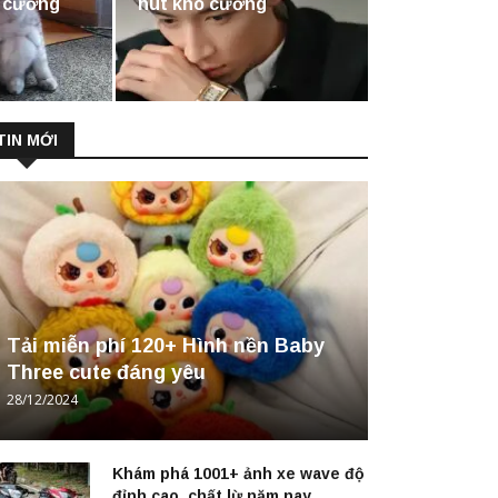
ó cưỡng
hút khó cưỡng
TIN MỚI
Tải miễn phí 120+ Hình nền Baby
Three cute đáng yêu
28/12/2024
Khám phá 1001+ ảnh xe wave độ
đỉnh cao, chất lừ năm nay