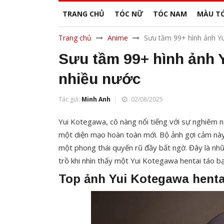
TRANG CHỦ
TÓC NỮ
TÓC NAM
MÀU T
Trang chủ
Anime
Sưu tầm 99+ hình ảnh Y
Sưu tầm 99+ hình ảnh 
nhiều nước
Tác giả:
Minh Anh
02/08/2025
Yui Kotegawa, cô nàng nổi tiếng với sự nghiêm 
một diện mạo hoàn toàn mới. Bộ ảnh gợi cảm này 
một phong thái quyến rũ đầy bất ngờ.
Đây là nh
trồ khi nhìn thấy một Yui Kotegawa hentai táo bạ
Top ảnh Yui Kotegawa hentai