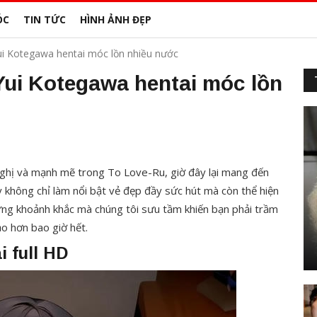
ÓC
TIN TỨC
HÌNH ẢNH ĐẸP
ui Kotegawa hentai móc lồn nhiều nước
Yui Kotegawa hentai móc lồn
nghị và mạnh mẽ trong To Love-Ru, giờ đây lại mang đến
không chỉ làm nổi bật vẻ đẹp đầy sức hút mà còn thể hiện
ững khoảnh khắc mà chúng tôi sưu tầm khiến bạn phải trầm
o hơn bao giờ hết.
 full HD