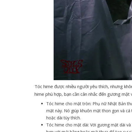
Tóc hime được nhiều người yêu thích, nhưng khôn
hime phù hợp, bạn cần cân nhắc đến gương mặt v
Tóc hime cho mặt tròn: Phụ nữ Nhật Bản thư
mặt này. Nó giúp khuôn mặt thon gọn và cá t
hoặc dài tùy thích.
Tóc hime cho mặt dài: Với gương mặt dài và 
hợp với mái bằng hoặc mái thưa để tạo sự c