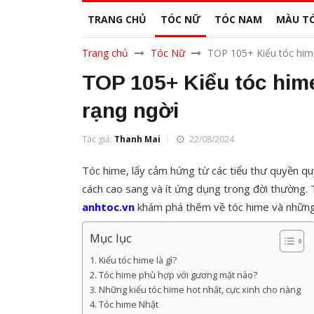
TRANG CHỦ
TÓC NỮ
TÓC NAM
MÀU T
Trang chủ
Tóc Nữ
TOP 105+ Kiểu tóc hime
TOP 105+ Kiểu tóc hime
rạng ngời
Tác giả:
Thanh Mai
22/08/2024
Tóc hime, lấy cảm hứng từ các tiểu thư quyền q
cách cao sang và ít ứng dụng trong đời thường. 
anhtoc.vn
khám phá thêm về tóc hime và những b
Mục lục
Kiểu tóc hime là gì?
Tóc hime phù hợp với gương mặt nào?
Những kiểu tóc hime hot nhất, cực xinh cho nàng
Tóc hime Nhật