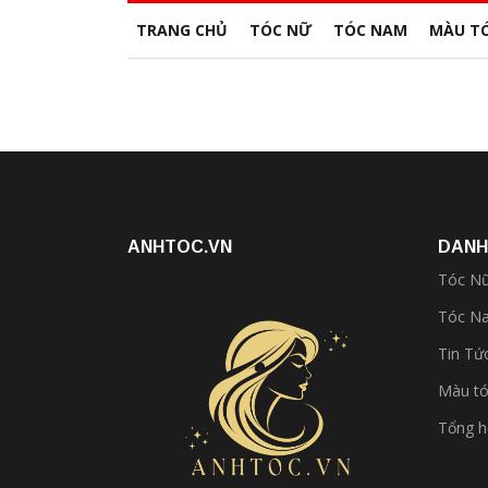
TRANG CHỦ
TÓC NỮ
TÓC NAM
MÀU T
ANHTOC.VN
DANH
Tóc N
Tóc N
Tin Tứ
Màu t
Tổng 