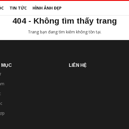
ÓC
TIN TỨC
HÌNH ẢNH ĐẸP
404 - Không tìm thấy trang
Trang bạn đang tìm kiếm không tồn tại.
 MỤC
LIÊN HỆ
ữ
am
c
óc
hợp