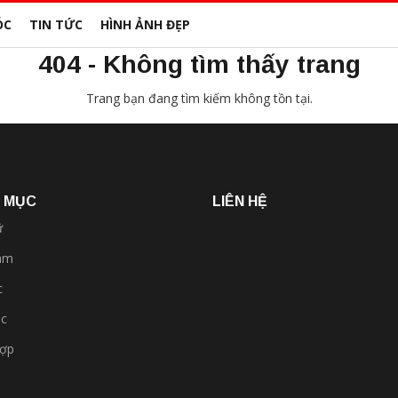
ÓC
TIN TỨC
HÌNH ẢNH ĐẸP
404 - Không tìm thấy trang
Trang bạn đang tìm kiếm không tồn tại.
 MỤC
LIÊN HỆ
ữ
am
c
óc
hợp