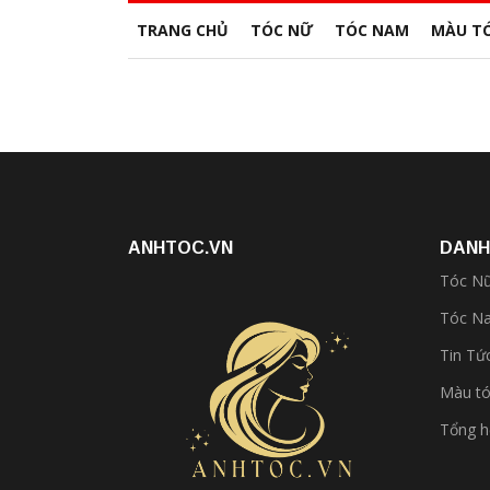
TRANG CHỦ
TÓC NỮ
TÓC NAM
MÀU T
ANHTOC.VN
DANH
Tóc N
Tóc N
Tin Tứ
Màu t
Tổng 